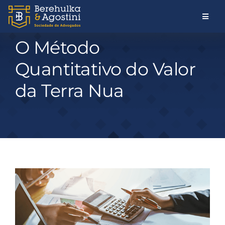
Ir
para
Toggl
Naviga
o
O Método
HOME
conteúdo
Quantitativo do Valor
QUEM SOMOS
da Terra Nua
ATUAÇÃO
ESPECIALIDADES
View
ARTIGOS
Larger
Image
CONTATO