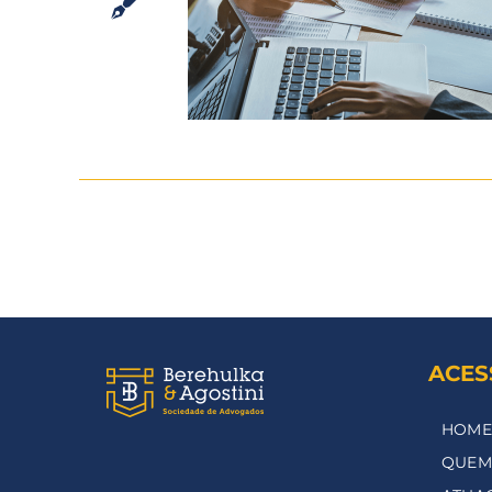
ACES
HOME
QUEM