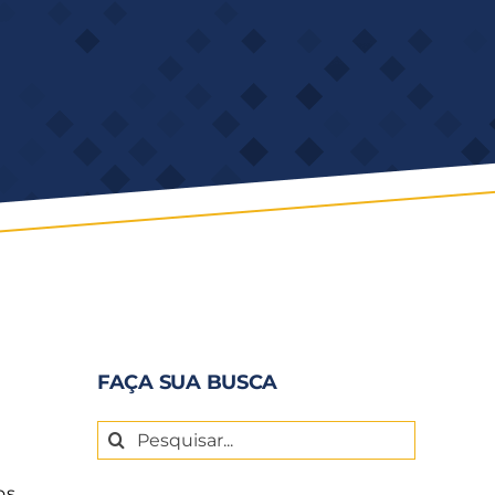
FAÇA SUA BUSCA
Buscar
u
resultados
os
para: