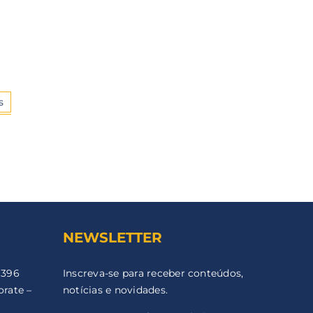
o
s
NEWSLETTER
 396
Inscreva-se para receber conteúdos,
orate –
notícias e novidades.