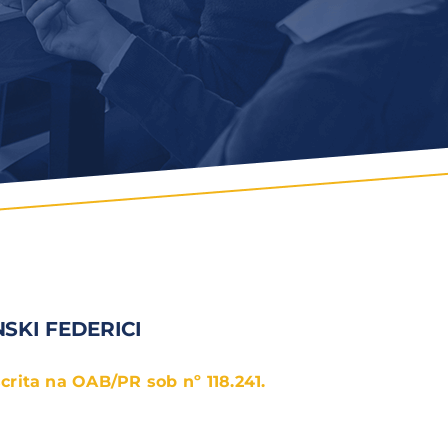
SKI FEDERICI
rita na OAB/PR sob nº 118.241.