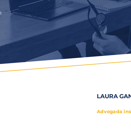
e
LAURA GAN
Advogada insc