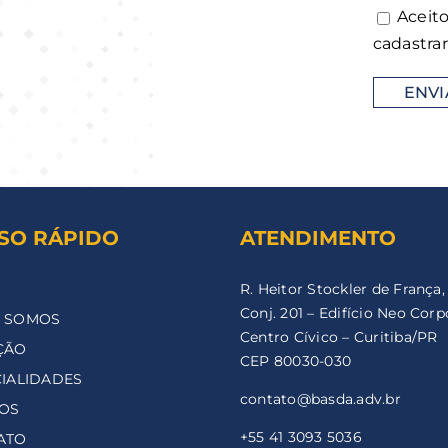
Aceit
cadastrar
SO RÁPIDO
ATENDIMENTO
R. Heitor Stockler de França,
Conj. 201 – Edifício Neo Corp
 SOMOS
Centro Cívico – Curitiba/PR
ÇÃO
CEP 80030-030
IALIDADES
contato@basda.adv.br
GOS
+55 41 3093 5036
ATO