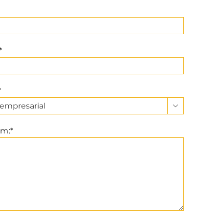
*
*

m:*