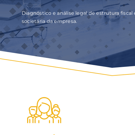
Diagnóstico e análise legal de estrutura fiscal 
societária da empresa.