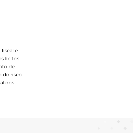
fiscal e
 lícitos
nto de
 do risco
al dos